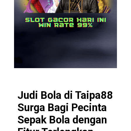
Judi Bola di Taipa88
Surga Bagi Pecinta
Sepak Bola dengan